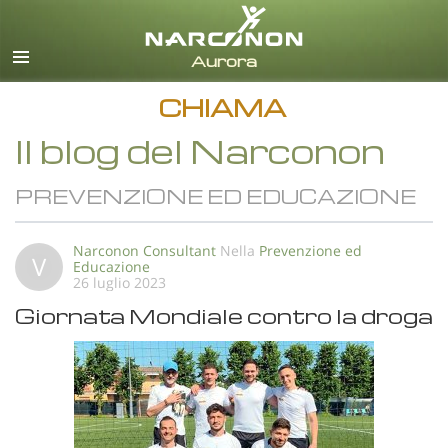
italiano
Tutte le zone/lingue
CHIAMA
Il blog del Narconon
PREVENZIONE ED EDUCAZIONE
Narconon Consultant
Nella
Prevenzione ed
V
Educazione
26 luglio 2023
Giornata Mondiale contro la droga