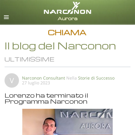
italiano
Tutte le zone/lingue
CHIAMA
Il blog del Narconon
ULTIMISSIME
Narconon Consultant
Nella
Storie di Successo
V
27 luglio 2023
Lorenzo ha terminato il
Programma Narconon