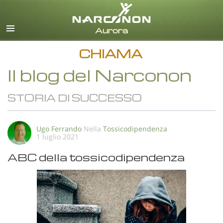
italiano
Tutte le zone/lingue
CHIAMA
Il blog del Narconon
STORIA DI SUCCESSO
Ugo Ferrando
Nella
Tossicodipendenza
1 luglio 2021
ABC della tossicodipendenza