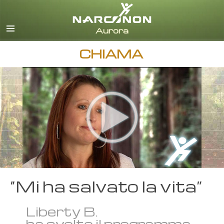
italiano
Tutte le zone/lingue
CHIAMA
“Mi ha salvato la vita”
Liberty B.
ha svolto il programma