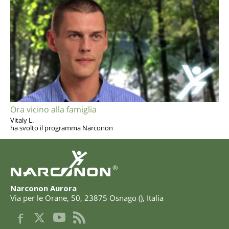
Ora vicino alla famiglia
Vitaly L.
ha svolto il programma Narconon
®
Narconon Aurora
Via per le Orane, 50
,
23875
Osnago
(
),
Italia