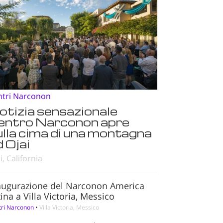
ntri Narconon
otizia sensazionale
entro Narconon apre
ulla cima di una montagna
 Ojai
i, California
augurazione del Narconon America
ina a Villa Victoria, Messico
tri Narconon
•
Villa Victoria, Messico