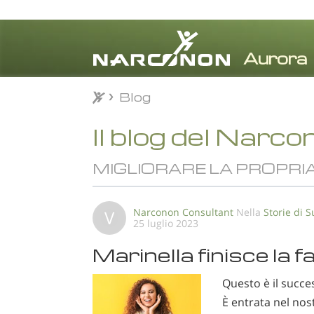
Blog
Blog
⨯
Il blog del Narco
MIGLIORARE LA PROPRIA
Narconon Consultant
Nella
Storie di 
V
25 luglio 2023
Marinella finisce la 
Questo è il succe
È entrata nel nos