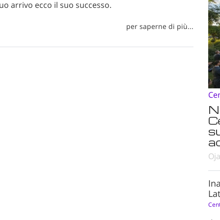
suo arrivo ecco il suo successo.
per saperne di più...
Ce
N
C
s
ad
Oja
In
Lat
Cen