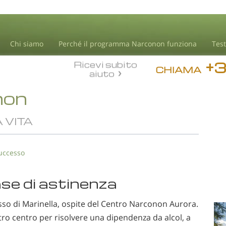
Chi siamo
Perché il programma Narconon funziona
Tes
+
Ricevi subito
CHIAMA
aiuto
non
 VITA
Successo
fase di astinenza
sso di Marinella, ospite del Centro Narconon Aurora.
tro centro per risolvere una dipendenza da alcol, a