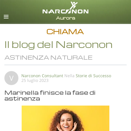
italiano
Tutte le zone/lingue
CHIAMA
Il blog del Narconon
ASTINENZA NATURALE
Narconon Consultant
Nella
Storie di Successo
V
25 luglio 2023
Marinella finisce la fase di
astinenza