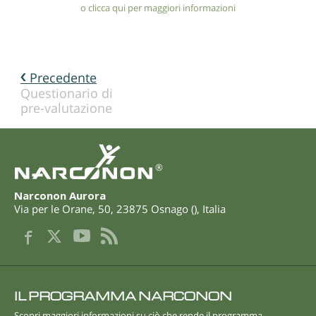
o clicca qui per maggiori informazioni
Precedente
Questionario di
pre-valutazione
®
Narconon Aurora
Via per le Orane, 50
,
23875
Osnago
(
),
Italia
IL PROGRAMMA NARCONON
Scopri maggiori informazioni su ciò che rende il programma